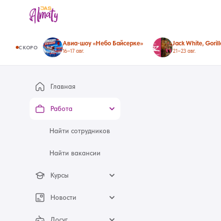
Авиа-шоу «Небо Байсерке»
СКОРО
16–17 авг.
21–23 авг.
Главная
Работа
Найти сотрудников
Найти вакансии
Курсы
Новости
Досуг