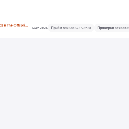
Jack White, Gorillaz и The Offspring на Park Live Almaty 2026
Приём заявок
Проверка заявок
БМУ 2026
06.07–02.08
0