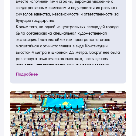
вместе исполнили Гимн страны, выражая уважение к
государственным символам и подчеркивая их роль как
символов единства, независимости и ответственности за
будущее государства.
Кроме того, на одной из центральных площадей города
была организована специальная художественная
экспозиция. Главным объектом пространства стала
масштабная арт-инсталляция в виде Конституции
высотой 4 метра и шириной 2,5 метра. Вокруг нее была
развернута тематическая выставка, посвященная
ценностям справедливости, защиты прав человека,
верховенства закона и гражданского единства.
Подробнее
Площадка стала пространством для общественного
диалога, позволив молодежи и жителям города
осмыслить значимость Основного закона через
искусство, музыку и творчество.